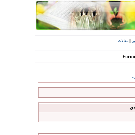
ين
||
مقالات
ل
دى