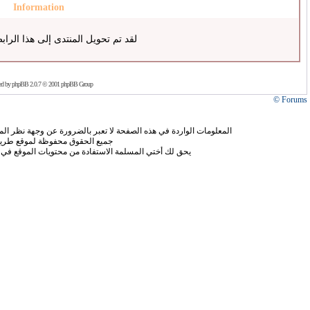
Information
لقد تم تحويل المنتدى إلى هذا الراب
ed by
phpBB
2.0.7 © 2001 phpBB Group
Forums ©
المعلومات الواردة في هذه الصفحة لا تعبر بالضرورة عن وجهة نظر الموق
جميع الحقوق محفوظة لموقع طريق
يحق لك أختي المسلمة الاستفادة من محتويات الموقع في 