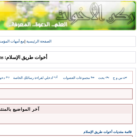
الصفحة الرئيسية
||
مع أمهات المؤمن
أخوات طريق الإسلام: Forums
س و ج
بحث
مجموعات العضوات
ادخلي لقراءة رسائلكِ الخاصة
دخو
آخر المواضيع بالمنت
قائمة منتديات أخوات طريق الإسلام