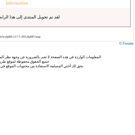
Information
لقد تم تحويل المنتدى إلى هذا الراب
ed by
phpBB
2.0.7 © 2001 phpBB Group
Forums ©
المعلومات الواردة في هذه الصفحة لا تعبر بالضرورة عن وجهة نظر الموق
جميع الحقوق محفوظة لموقع طريق
يحق لك أختي المسلمة الاستفادة من محتويات الموقع في 