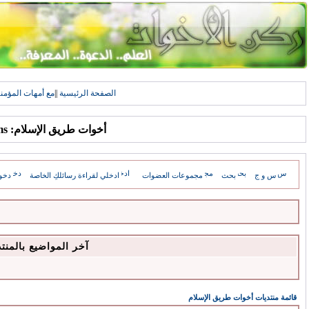
الصفحة الرئيسية
||
مع أمهات المؤمن
أخوات طريق الإسلام: Forums
س و ج
بحث
مجموعات العضوات
ادخلي لقراءة رسائلكِ الخاصة
دخو
آخر المواضيع بالمنت
قائمة منتديات أخوات طريق الإسلام