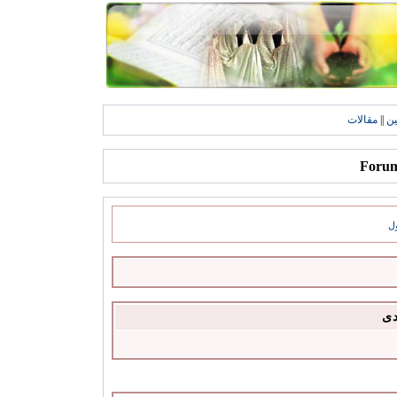
ين
||
مقالات
ل
دى