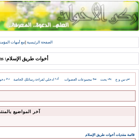
الصفحة الرئيسية
||
مع أمهات المؤمن
أخوات طريق الإسلام: Forums
س و ج
بحث
مجموعات العضوات
ادخلي لقراءة رسائلكِ الخاصة
دخو
آخر المواضيع بالمنت
قائمة منتديات أخوات طريق الإسلام