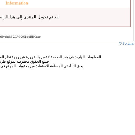
Information
لقد تم تحويل المنتدى إلى هذا الراب
ed by
phpBB
2.0.7 © 2001 phpBB Group
Forums ©
المعلومات الواردة في هذه الصفحة لا تعبر بالضرورة عن وجهة نظر الموق
جميع الحقوق محفوظة لموقع طريق
يحق لك أختي المسلمة الاستفادة من محتويات الموقع في 