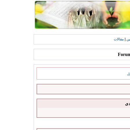
ين
||
مقالات
ل
دى