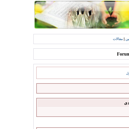
ين
||
مقالات
ل
دى