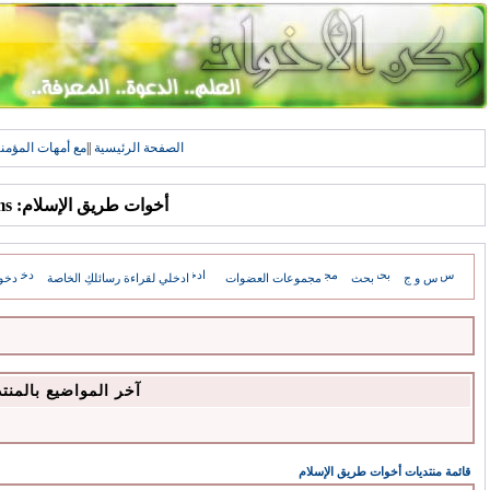
الصفحة الرئيسية
||
مع أمهات المؤمن
أخوات طريق الإسلام: Forums
س و ج
بحث
مجموعات العضوات
ادخلي لقراءة رسائلكِ الخاصة
دخو
آخر المواضيع بالمنت
قائمة منتديات أخوات طريق الإسلام