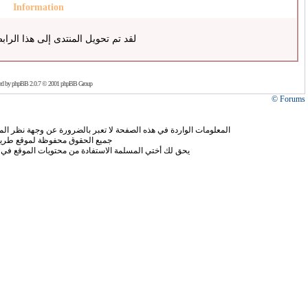
Information
لقد تم تحويل المنتدى إلى هذا الراب
ed by
phpBB
2.0.7 © 2001 phpBB Group
Forums ©
المعلومات الواردة في هذه الصفحة لا تعبر بالضرورة عن وجهة نظر الموق
جميع الحقوق محفوظة لموقع طريق
يحق لك أختي المسلمة الاستفادة من محتويات الموقع في 