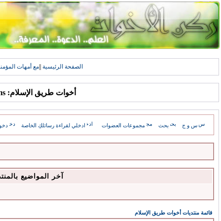
الصفحة الرئيسية
||
مع أمهات المؤمن
أخوات طريق الإسلام: Forums
س و ج
بحث
مجموعات العضوات
ادخلي لقراءة رسائلكِ الخاصة
دخو
آخر المواضيع بالمنت
قائمة منتديات أخوات طريق الإسلام