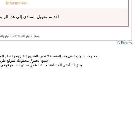
Information
لقد تم تحويل المنتدى إلى هذا الراب
ed by
phpBB
2.0.7 © 2001 phpBB Group
Forums ©
المعلومات الواردة في هذه الصفحة لا تعبر بالضرورة عن وجهة نظر الموق
جميع الحقوق محفوظة لموقع طريق
يحق لك أختي المسلمة الاستفادة من محتويات الموقع في 