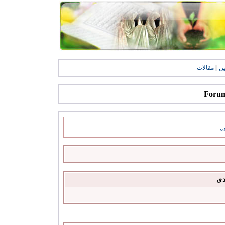
ين
||
مقالات
ل
دى