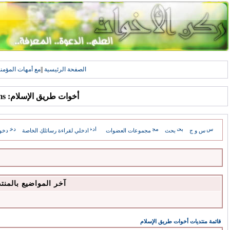
الصفحة الرئيسية
||
مع أمهات المؤمن
أخوات طريق الإسلام: Forums
س و ج
بحث
مجموعات العضوات
ادخلي لقراءة رسائلكِ الخاصة
دخو
آخر المواضيع بالمنت
قائمة منتديات أخوات طريق الإسلام