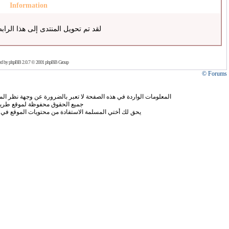
Information
لقد تم تحويل المنتدى إلى هذا الراب
ed by
phpBB
2.0.7 © 2001 phpBB Group
Forums ©
المعلومات الواردة في هذه الصفحة لا تعبر بالضرورة عن وجهة نظر الموق
جميع الحقوق محفوظة لموقع طريق
يحق لك أختي المسلمة الاستفادة من محتويات الموقع في 