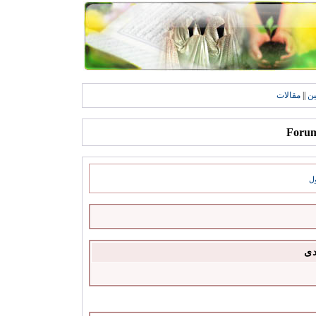
ين
||
مقالات
ل
دى