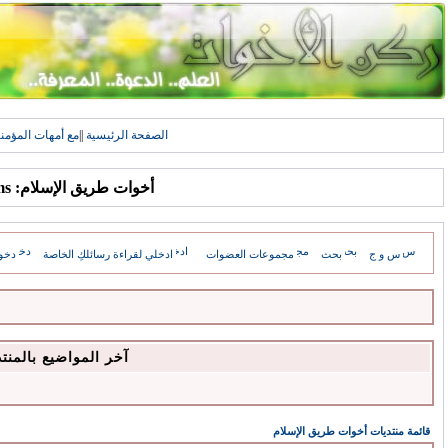
الصفحة الرئيسية
||
مع أمهات المؤمن
أخوات طريق الإسلام: Forums
س و ج
بحث
مجموعات العضوات
ادخلي لقراءة رسائلكِ الخاصة
دخو
آخر المواضيع بالمنت
قائمة منتديات أخوات طريق الإسلام