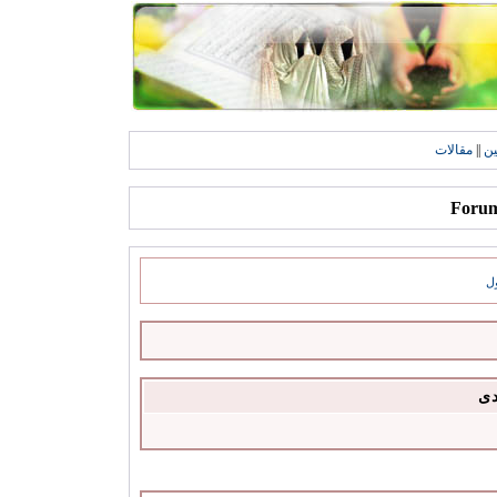
ين
||
مقالات
ل
دى