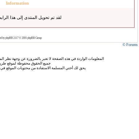
Information
لقد تم تحويل المنتدى إلى هذا الراب
ed by
phpBB
2.0.7 © 2001 phpBB Group
Forums ©
المعلومات الواردة في هذه الصفحة لا تعبر بالضرورة عن وجهة نظر الموق
جميع الحقوق محفوظة لموقع طريق
يحق لك أختي المسلمة الاستفادة من محتويات الموقع في 