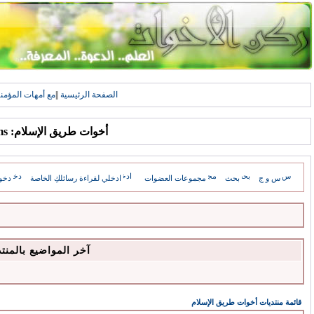
الصفحة الرئيسية
||
مع أمهات المؤمن
أخوات طريق الإسلام: Forums
س و ج
بحث
مجموعات العضوات
ادخلي لقراءة رسائلكِ الخاصة
دخو
آخر المواضيع بالمنت
قائمة منتديات أخوات طريق الإسلام