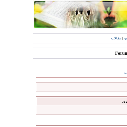
ين
||
مقالات
ل
دى