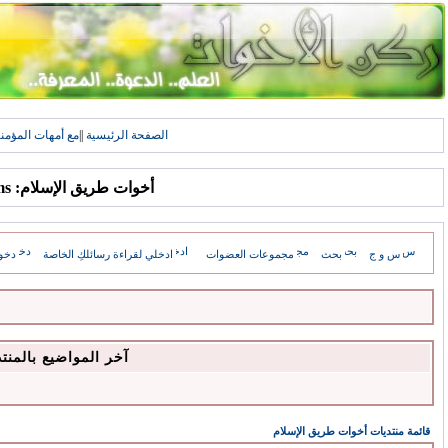
الصفحة الرئيسية
||
مع أمهات المؤمن
أخوات طريق الإسلام: Forums
س و ج
بحث
مجموعات العضوات
ادخلي لقراءة رسائلكِ الخاصة
دخو
آخر المواضيع بالمنت
قائمة منتديات أخوات طريق الإسلام