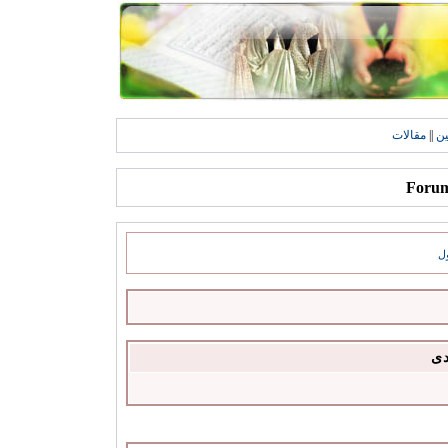
ين
||
مقالات
ل
دى