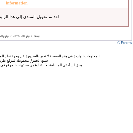
Information
لقد تم تحويل المنتدى إلى هذا الراب
ed by
phpBB
2.0.7 © 2001 phpBB Group
Forums ©
المعلومات الواردة في هذه الصفحة لا تعبر بالضرورة عن وجهة نظر الموق
جميع الحقوق محفوظة لموقع طريق
يحق لك أختي المسلمة الاستفادة من محتويات الموقع في 