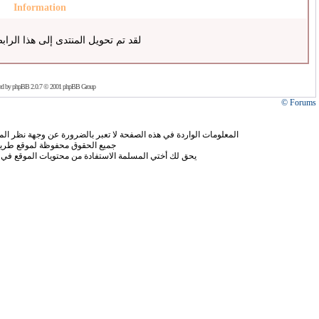
Information
لقد تم تحويل المنتدى إلى هذا الراب
ed by
phpBB
2.0.7 © 2001 phpBB Group
Forums ©
المعلومات الواردة في هذه الصفحة لا تعبر بالضرورة عن وجهة نظر الموق
جميع الحقوق محفوظة لموقع طريق
يحق لك أختي المسلمة الاستفادة من محتويات الموقع في 