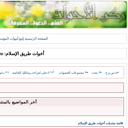
الصفحة الرئيسية
||
مع أمهات المؤمن
أخوات طريق الإسلام: Forums
س و ج
بحث
مجموعات العضوات
ادخلي لقراءة رسائلكِ الخاصة
دخو
آخر المواضيع بالمنت
قائمة منتديات أخوات طريق الإسلام