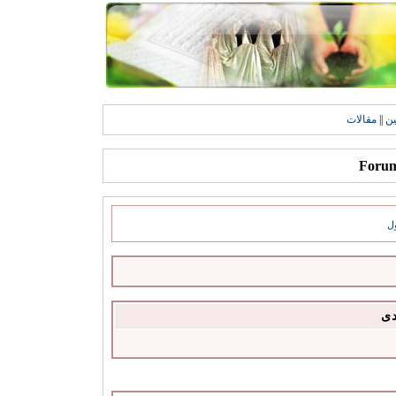
ين
||
مقالات
ل
دى