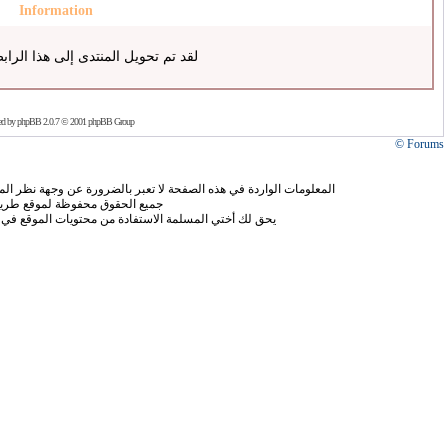
Information
لقد تم تحويل المنتدى إلى هذا الراب
ed by
phpBB
2.0.7 © 2001 phpBB Group
Forums ©
المعلومات الواردة في هذه الصفحة لا تعبر بالضرورة عن وجهة نظر الموق
جميع الحقوق محفوظة لموقع طريق
يحق لك أختي المسلمة الاستفادة من محتويات الموقع في 