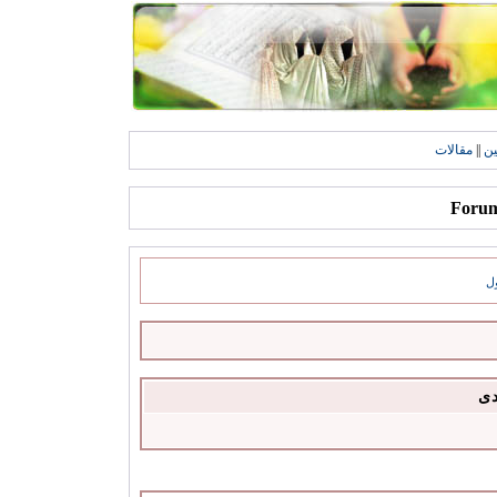
ين
||
مقالات
ل
دى