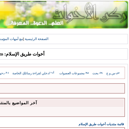
الصفحة الرئيسية
||
مع أمهات المؤمن
أخوات طريق الإسلام: Forums
س و ج
بحث
مجموعات العضوات
ادخلي لقراءة رسائلكِ الخاصة
دخو
آخر المواضيع بالمنت
قائمة منتديات أخوات طريق الإسلام