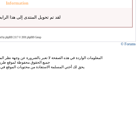
Information
لقد تم تحويل المنتدى إلى هذا الراب
ed by
phpBB
2.0.7 © 2001 phpBB Group
Forums ©
المعلومات الواردة في هذه الصفحة لا تعبر بالضرورة عن وجهة نظر الموق
جميع الحقوق محفوظة لموقع طريق
يحق لك أختي المسلمة الاستفادة من محتويات الموقع في 