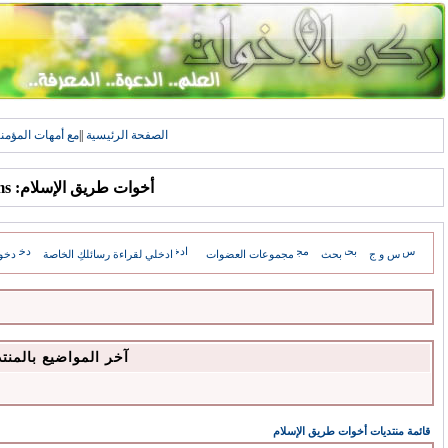
الصفحة الرئيسية
||
مع أمهات المؤمن
أخوات طريق الإسلام: Forums
س و ج
بحث
مجموعات العضوات
ادخلي لقراءة رسائلكِ الخاصة
دخو
آخر المواضيع بالمنت
قائمة منتديات أخوات طريق الإسلام