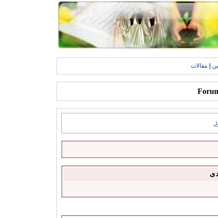
ين
||
مقالات
ل
دى