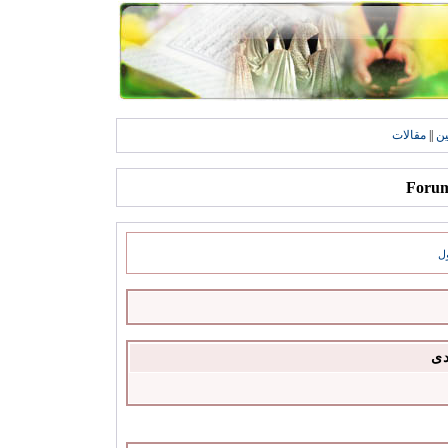
ين
||
مقالات
ل
دى