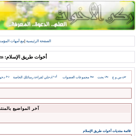
الصفحة الرئيسية
||
مع أمهات المؤمن
أخوات طريق الإسلام: Forums
س و ج
بحث
مجموعات العضوات
ادخلي لقراءة رسائلكِ الخاصة
دخو
آخر المواضيع بالمنت
قائمة منتديات أخوات طريق الإسلام