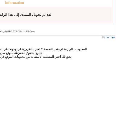
Information
لقد تم تحويل المنتدى إلى هذا الراب
ed by
phpBB
2.0.7 © 2001 phpBB Group
Forums ©
المعلومات الواردة في هذه الصفحة لا تعبر بالضرورة عن وجهة نظر الموق
جميع الحقوق محفوظة لموقع طريق
يحق لك أختي المسلمة الاستفادة من محتويات الموقع في 