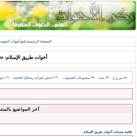
الصفحة الرئيسية
||
مع أمهات المؤمن
أخوات طريق الإسلام: Forums
س و ج
بحث
مجموعات العضوات
ادخلي لقراءة رسائلكِ الخاصة
دخو
آخر المواضيع بالمنت
قائمة منتديات أخوات طريق الإسلام