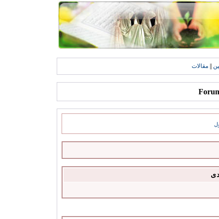
ين
||
مقالات
ل
دى