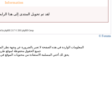
Information
لقد تم تحويل المنتدى إلى هذا الراب
ed by
phpBB
2.0.7 © 2001 phpBB Group
Forums ©
المعلومات الواردة في هذه الصفحة لا تعبر بالضرورة عن وجهة نظر الموق
جميع الحقوق محفوظة لموقع طريق
يحق لك أختي المسلمة الاستفادة من محتويات الموقع في 