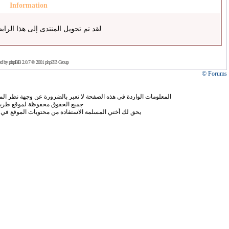
Information
لقد تم تحويل المنتدى إلى هذا الراب
ed by
phpBB
2.0.7 © 2001 phpBB Group
Forums ©
المعلومات الواردة في هذه الصفحة لا تعبر بالضرورة عن وجهة نظر الموق
جميع الحقوق محفوظة لموقع طريق
يحق لك أختي المسلمة الاستفادة من محتويات الموقع في 