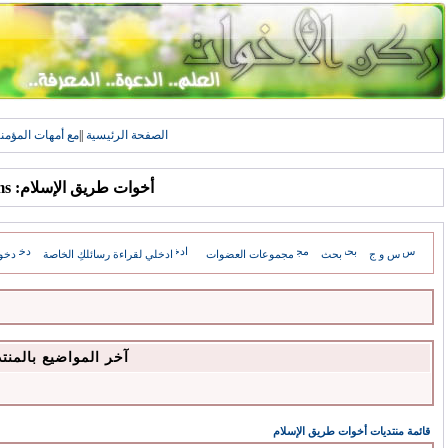
الصفحة الرئيسية
||
مع أمهات المؤمن
أخوات طريق الإسلام: Forums
س و ج
بحث
مجموعات العضوات
ادخلي لقراءة رسائلكِ الخاصة
دخو
آخر المواضيع بالمنت
قائمة منتديات أخوات طريق الإسلام