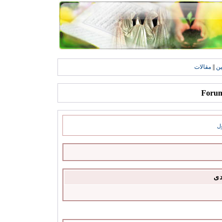
ين
||
مقالات
ل
دى