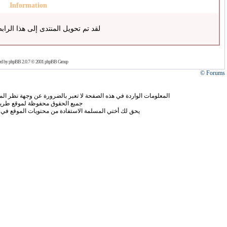
Information
لقد تم تحويل المنتدى إلى هذا الراب
ed by
phpBB
2.0.7 © 2001 phpBB Group
Forums ©
المعلومات الواردة في هذه الصفحة لا تعبر بالضرورة عن وجهة نظر الموق
جميع الحقوق محفوظة لموقع طريق
يحق لك أختي المسلمة الاستفادة من محتويات الموقع في 