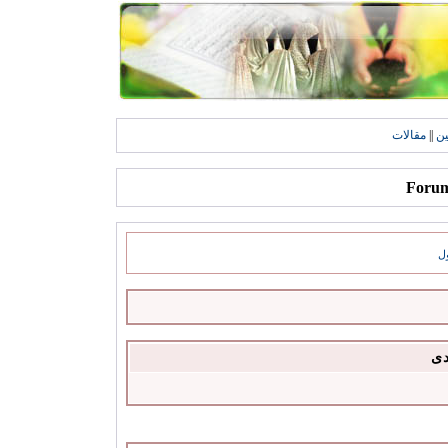
ين
||
مقالات
ل
دى