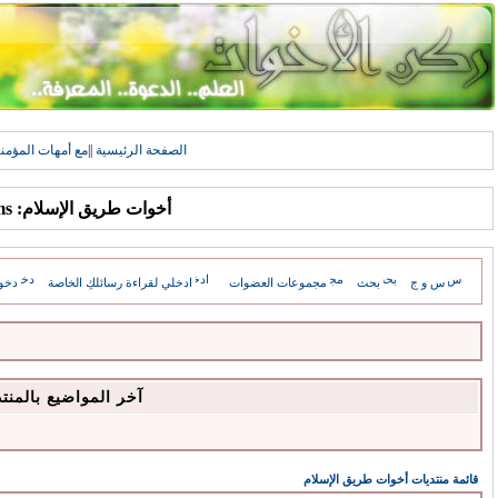
الصفحة الرئيسية
||
مع أمهات المؤمن
أخوات طريق الإسلام: Forums
س و ج
بحث
مجموعات العضوات
ادخلي لقراءة رسائلكِ الخاصة
دخو
آخر المواضيع بالمنت
قائمة منتديات أخوات طريق الإسلام