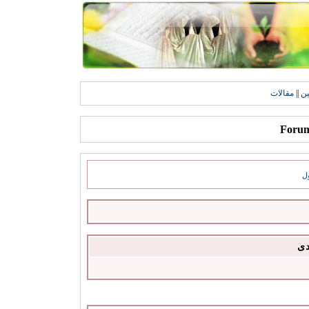
ين
||
مقالات
ل
دى