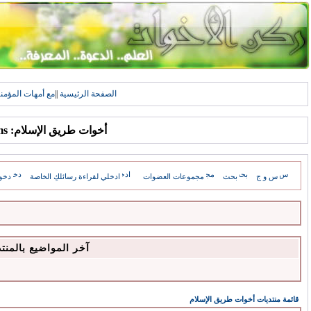
الصفحة الرئيسية
||
مع أمهات المؤمن
أخوات طريق الإسلام: Forums
س و ج
بحث
مجموعات العضوات
ادخلي لقراءة رسائلكِ الخاصة
دخو
آخر المواضيع بالمنت
قائمة منتديات أخوات طريق الإسلام