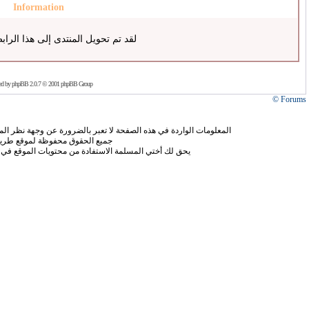
Information
لقد تم تحويل المنتدى إلى هذا الراب
ed by
phpBB
2.0.7 © 2001 phpBB Group
Forums ©
المعلومات الواردة في هذه الصفحة لا تعبر بالضرورة عن وجهة نظر الموق
جميع الحقوق محفوظة لموقع طريق
يحق لك أختي المسلمة الاستفادة من محتويات الموقع في 