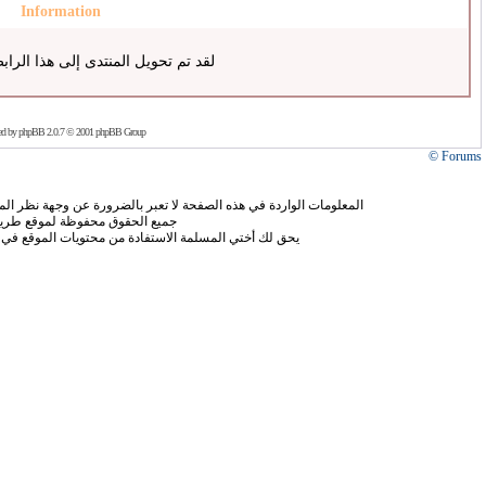
Information
لقد تم تحويل المنتدى إلى هذا الراب
ed by
phpBB
2.0.7 © 2001 phpBB Group
Forums ©
المعلومات الواردة في هذه الصفحة لا تعبر بالضرورة عن وجهة نظر الموق
جميع الحقوق محفوظة لموقع طريق
يحق لك أختي المسلمة الاستفادة من محتويات الموقع في 