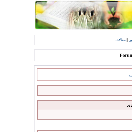
ين
||
مقالات
ل
دى