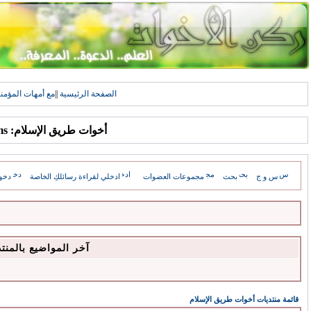
الصفحة الرئيسية
||
مع أمهات المؤمن
أخوات طريق الإسلام: Forums
س و ج
بحث
مجموعات العضوات
ادخلي لقراءة رسائلكِ الخاصة
دخو
آخر المواضيع بالمنت
قائمة منتديات أخوات طريق الإسلام