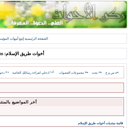
الصفحة الرئيسية
||
مع أمهات المؤمن
أخوات طريق الإسلام: Forums
س و ج
بحث
مجموعات العضوات
ادخلي لقراءة رسائلكِ الخاصة
دخو
آخر المواضيع بالمنت
قائمة منتديات أخوات طريق الإسلام