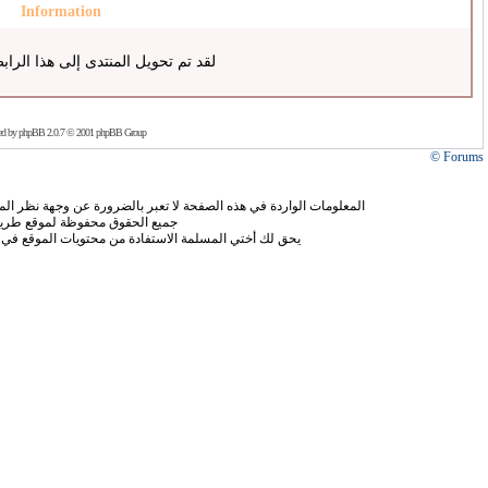
Information
لقد تم تحويل المنتدى إلى هذا الراب
ed by
phpBB
2.0.7 © 2001 phpBB Group
Forums ©
المعلومات الواردة في هذه الصفحة لا تعبر بالضرورة عن وجهة نظر الموق
جميع الحقوق محفوظة لموقع طريق
يحق لك أختي المسلمة الاستفادة من محتويات الموقع في 