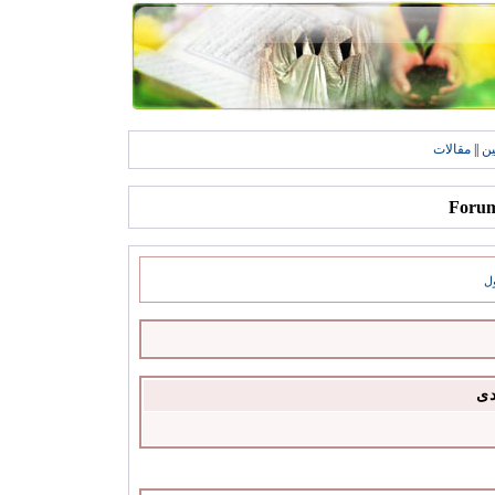
ين
||
مقالات
ل
دى