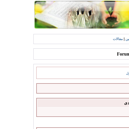
ين
||
مقالات
ل
دى