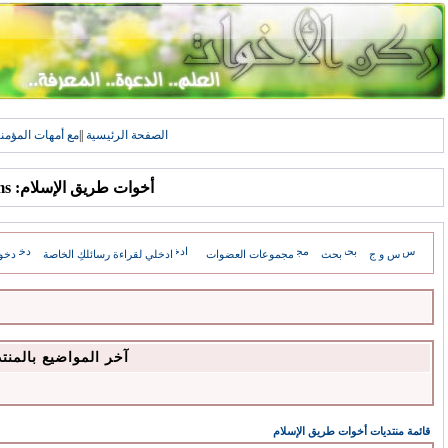
الصفحة الرئيسية
||
مع أمهات المؤمن
أخوات طريق الإسلام: Forums
س و ج
بحث
مجموعات العضوات
ادخلي لقراءة رسائلكِ الخاصة
دخو
آخر المواضيع بالمنت
قائمة منتديات أخوات طريق الإسلام