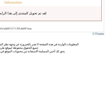
Information
لقد تم تحويل المنتدى إلى هذا الراب
ed by
phpBB
2.0.7 © 2001 phpBB Group
Forums ©
المعلومات الواردة في هذه الصفحة لا تعبر بالضرورة عن وجهة نظر الموق
جميع الحقوق محفوظة لموقع طريق
يحق لك أختي المسلمة الاستفادة من محتويات الموقع في 