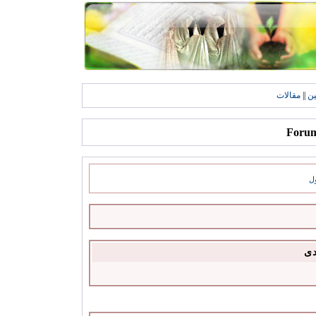
ين
||
مقالات
ل
دى