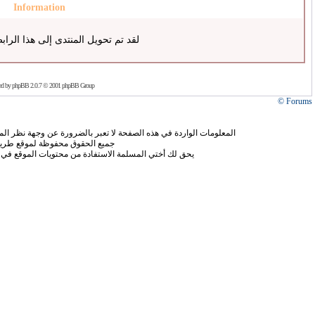
Information
لقد تم تحويل المنتدى إلى هذا الراب
ed by
phpBB
2.0.7 © 2001 phpBB Group
Forums ©
المعلومات الواردة في هذه الصفحة لا تعبر بالضرورة عن وجهة نظر الموق
جميع الحقوق محفوظة لموقع طريق
يحق لك أختي المسلمة الاستفادة من محتويات الموقع في 