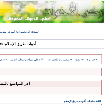
الصفحة الرئيسية
||
مع أمهات المؤمن
أخوات طريق الإسلام: Forums
س و ج
بحث
مجموعات العضوات
ادخلي لقراءة رسائلكِ الخاصة
دخو
آخر المواضيع بالمنت
قائمة منتديات أخوات طريق الإسلام