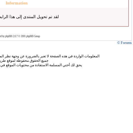
Information
لقد تم تحويل المنتدى إلى هذا الراب
ed by
phpBB
2.0.7 © 2001 phpBB Group
Forums ©
المعلومات الواردة في هذه الصفحة لا تعبر بالضرورة عن وجهة نظر الموق
جميع الحقوق محفوظة لموقع طريق
يحق لك أختي المسلمة الاستفادة من محتويات الموقع في 