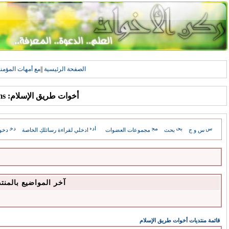
الصفحة الرئيسية
||
مع أمهات المؤمن
أخوات طريق الإسلام: Forums
س و ج
بحث
مجموعات العضوات
ادخلي لقراءة رسائلكِ الخاصة
دخو
آخر المواضيع بالمنت
قائمة منتديات أخوات طريق الإسلام