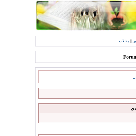
ين
||
مقالات
ل
دى