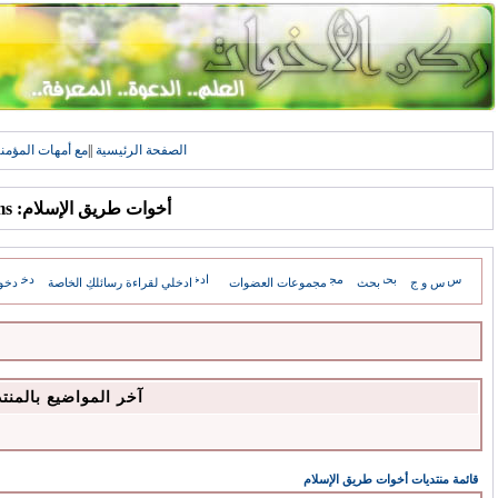
الصفحة الرئيسية
||
مع أمهات المؤمن
أخوات طريق الإسلام: Forums
س و ج
بحث
مجموعات العضوات
ادخلي لقراءة رسائلكِ الخاصة
دخو
آخر المواضيع بالمنت
قائمة منتديات أخوات طريق الإسلام