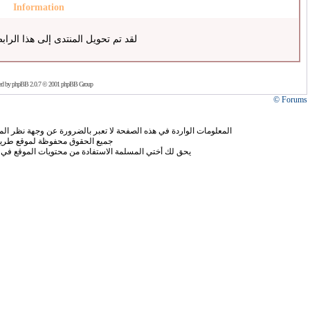
Information
لقد تم تحويل المنتدى إلى هذا الراب
ed by
phpBB
2.0.7 © 2001 phpBB Group
Forums ©
المعلومات الواردة في هذه الصفحة لا تعبر بالضرورة عن وجهة نظر الموق
جميع الحقوق محفوظة لموقع طريق
يحق لك أختي المسلمة الاستفادة من محتويات الموقع في 