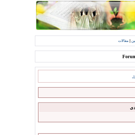
ين
||
مقالات
ل
دى