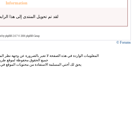
Information
لقد تم تحويل المنتدى إلى هذا الراب
ed by
phpBB
2.0.7 © 2001 phpBB Group
Forums ©
المعلومات الواردة في هذه الصفحة لا تعبر بالضرورة عن وجهة نظر الموق
جميع الحقوق محفوظة لموقع طريق
يحق لك أختي المسلمة الاستفادة من محتويات الموقع في 