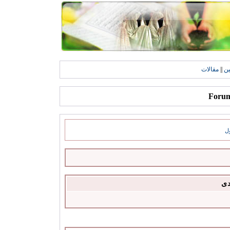
ين
||
مقالات
ل
دى