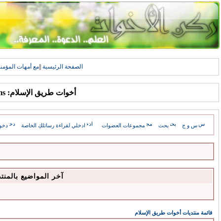
الصفحة الرئيسية
||
مع أمهات المؤمن
أخوات طريق الإسلام: Forums
س و ج
بحث
مجموعات العضوات
ادخلي لقراءة رسائلكِ الخاصة
دخو
آخر المواضيع بالمنت
قائمة منتديات أخوات طريق الإسلام