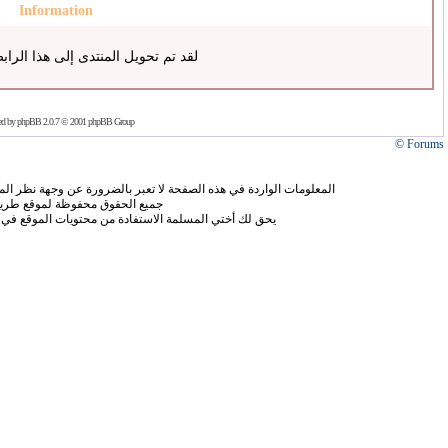
Information
لقد تم تحويل المنتدى إلى هذا الراب
ed by
phpBB
2.0.7 © 2001 phpBB Group
Forums ©
المعلومات الواردة في هذه الصفحة لا تعبر بالضرورة عن وجهة نظر الموق
جميع الحقوق محفوظة لموقع طريق
يحق لك أختي المسلمة الاستفادة من محتويات الموقع في 