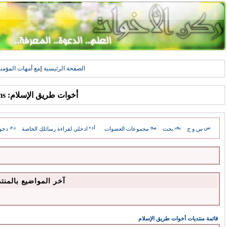
الصفحة الرئيسية
||
مع أمهات المؤمن
أخوات طريق الإسلام: Forums
س و ج
بحث
مجموعات العضوات
ادخلي لقراءة رسائلكِ الخاصة
دخو
آخر المواضيع بالمنت
قائمة منتديات أخوات طريق الإسلام