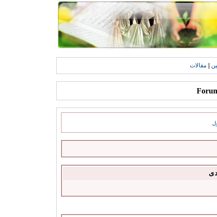
ين
||
مقالات
ل
دى