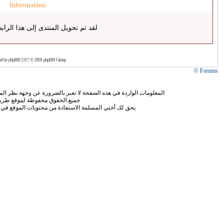
Information
لقد تم تحويل المنتدى إلى هذا الراب
ed by
phpBB
2.0.7 © 2001 phpBB Group
Forums ©
المعلومات الواردة في هذه الصفحة لا تعبر بالضرورة عن وجهة نظر الموق
جميع الحقوق محفوظة لموقع طريق
يحق لك أختي المسلمة الاستفادة من محتويات الموقع في 