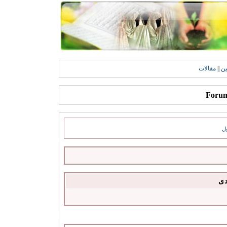
ين
||
مقالات
ل
دى