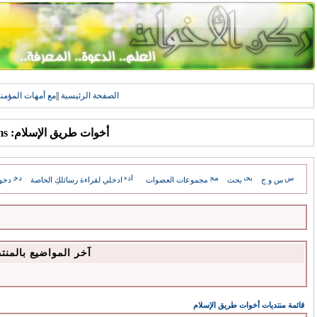
الصفحة الرئيسية
||
مع أمهات المؤمن
أخوات طريق الإسلام: Forums
س و ج
بحث
مجموعات العضوات
ادخلي لقراءة رسائلكِ الخاصة
دخو
آخر المواضيع بالمنت
قائمة منتديات أخوات طريق الإسلام