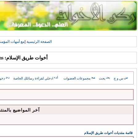
الصفحة الرئيسية
||
مع أمهات المؤمن
أخوات طريق الإسلام: Forums
س و ج
بحث
مجموعات العضوات
ادخلي لقراءة رسائلكِ الخاصة
دخو
آخر المواضيع بالمنت
قائمة منتديات أخوات طريق الإسلام