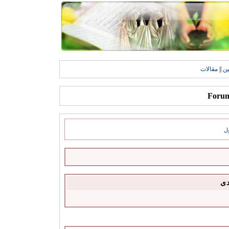
ين
||
مقالات
ل
دى