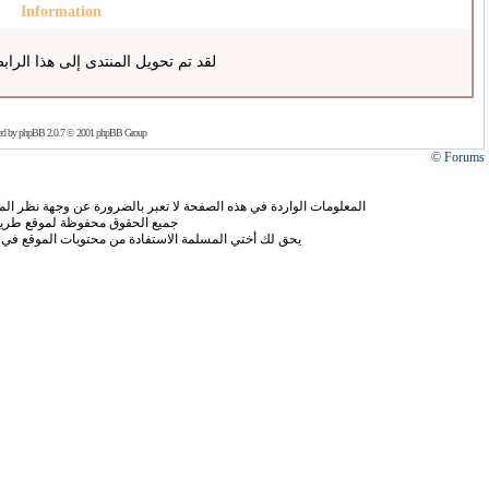
Information
لقد تم تحويل المنتدى إلى هذا الراب
ed by
phpBB
2.0.7 © 2001 phpBB Group
Forums ©
المعلومات الواردة في هذه الصفحة لا تعبر بالضرورة عن وجهة نظر الموق
جميع الحقوق محفوظة لموقع طريق
يحق لك أختي المسلمة الاستفادة من محتويات الموقع في 