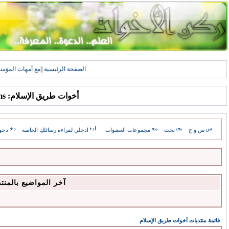
الصفحة الرئيسية
||
مع أمهات المؤمن
أخوات طريق الإسلام: Forums
س و ج
بحث
مجموعات العضوات
ادخلي لقراءة رسائلكِ الخاصة
دخو
آخر المواضيع بالمنت
قائمة منتديات أخوات طريق الإسلام