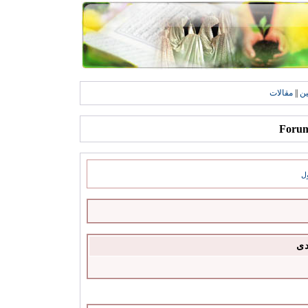
ين
||
مقالات
ل
دى