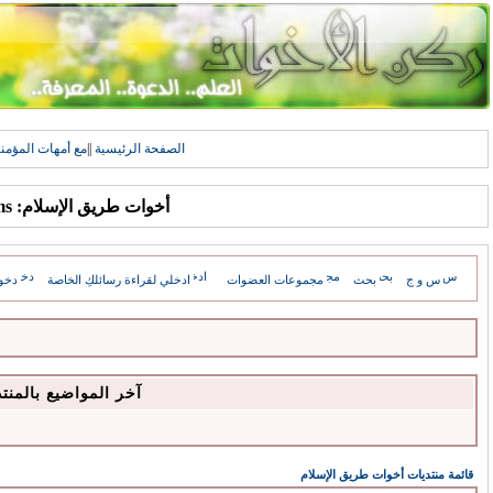
الصفحة الرئيسية
||
مع أمهات المؤمن
أخوات طريق الإسلام: Forums
س و ج
بحث
مجموعات العضوات
ادخلي لقراءة رسائلكِ الخاصة
دخو
آخر المواضيع بالمنت
قائمة منتديات أخوات طريق الإسلام