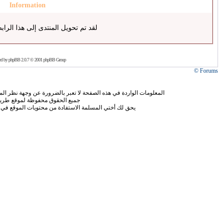
Information
لقد تم تحويل المنتدى إلى هذا الراب
ed by
phpBB
2.0.7 © 2001 phpBB Group
Forums ©
المعلومات الواردة في هذه الصفحة لا تعبر بالضرورة عن وجهة نظر الموق
جميع الحقوق محفوظة لموقع طريق
يحق لك أختي المسلمة الاستفادة من محتويات الموقع في 