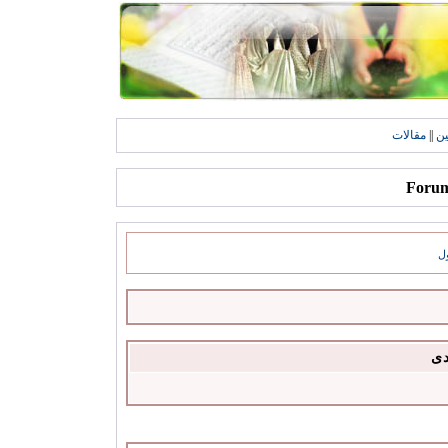
ين
||
مقالات
ل
دى