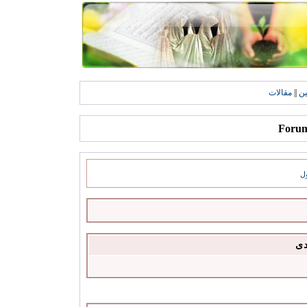
ين
||
مقالات
ل
دى