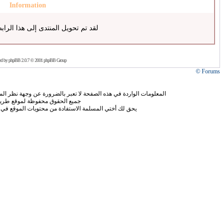
Information
لقد تم تحويل المنتدى إلى هذا الراب
ed by
phpBB
2.0.7 © 2001 phpBB Group
Forums ©
المعلومات الواردة في هذه الصفحة لا تعبر بالضرورة عن وجهة نظر الموق
جميع الحقوق محفوظة لموقع طريق
يحق لك أختي المسلمة الاستفادة من محتويات الموقع في 