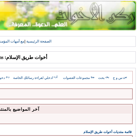
الصفحة الرئيسية
||
مع أمهات المؤمن
أخوات طريق الإسلام: Forums
س و ج
بحث
مجموعات العضوات
ادخلي لقراءة رسائلكِ الخاصة
دخو
آخر المواضيع بالمنت
قائمة منتديات أخوات طريق الإسلام