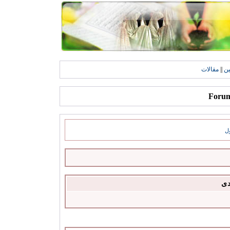
ين
||
مقالات
ل
دى