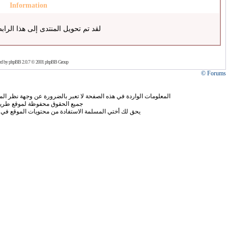
Information
لقد تم تحويل المنتدى إلى هذا الراب
ed by
phpBB
2.0.7 © 2001 phpBB Group
Forums ©
المعلومات الواردة في هذه الصفحة لا تعبر بالضرورة عن وجهة نظر الموق
جميع الحقوق محفوظة لموقع طريق
يحق لك أختي المسلمة الاستفادة من محتويات الموقع في 