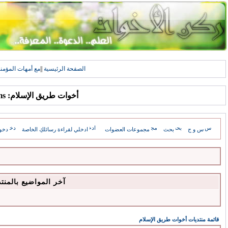
الصفحة الرئيسية
||
مع أمهات المؤمن
أخوات طريق الإسلام: Forums
س و ج
بحث
مجموعات العضوات
ادخلي لقراءة رسائلكِ الخاصة
دخو
آخر المواضيع بالمنت
قائمة منتديات أخوات طريق الإسلام