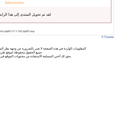
Information
لقد تم تحويل المنتدى إلى هذا الراب
ed by
phpBB
2.0.7 © 2001 phpBB Group
Forums ©
المعلومات الواردة في هذه الصفحة لا تعبر بالضرورة عن وجهة نظر الموق
جميع الحقوق محفوظة لموقع طريق
يحق لك أختي المسلمة الاستفادة من محتويات الموقع في 