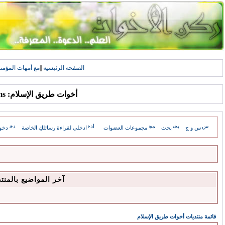
الصفحة الرئيسية
||
مع أمهات المؤمن
أخوات طريق الإسلام: Forums
س و ج
بحث
مجموعات العضوات
ادخلي لقراءة رسائلكِ الخاصة
دخو
آخر المواضيع بالمنت
قائمة منتديات أخوات طريق الإسلام