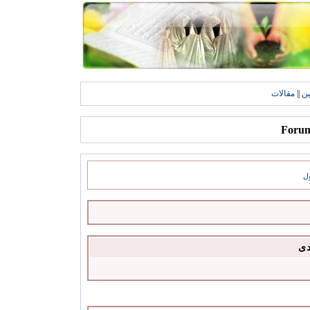
ين
||
مقالات
ل
دى