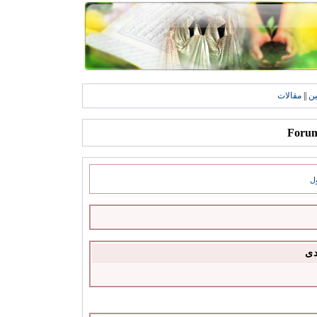
ين
||
مقالات
ل
دى