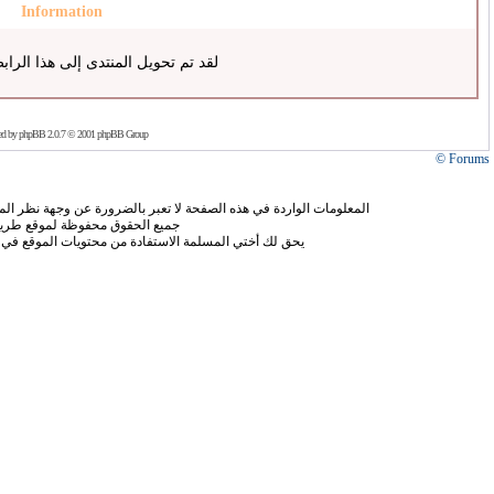
Information
لقد تم تحويل المنتدى إلى هذا الراب
ed by
phpBB
2.0.7 © 2001 phpBB Group
Forums ©
المعلومات الواردة في هذه الصفحة لا تعبر بالضرورة عن وجهة نظر الموق
جميع الحقوق محفوظة لموقع طريق
يحق لك أختي المسلمة الاستفادة من محتويات الموقع في 