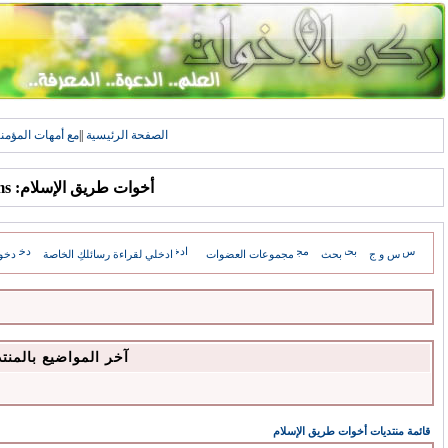
الصفحة الرئيسية
||
مع أمهات المؤمن
أخوات طريق الإسلام: Forums
س و ج
بحث
مجموعات العضوات
ادخلي لقراءة رسائلكِ الخاصة
دخو
آخر المواضيع بالمنت
قائمة منتديات أخوات طريق الإسلام