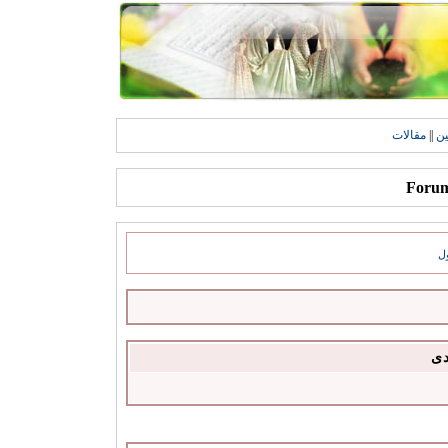
ين
||
مقالات
ل
دى