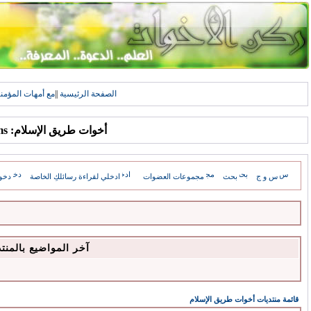
الصفحة الرئيسية
||
مع أمهات المؤمن
أخوات طريق الإسلام: Forums
س و ج
بحث
مجموعات العضوات
ادخلي لقراءة رسائلكِ الخاصة
دخو
آخر المواضيع بالمنت
قائمة منتديات أخوات طريق الإسلام