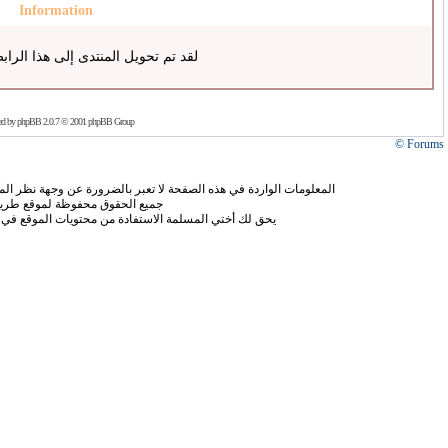
Information
لقد تم تحويل المنتدى إلى هذا الراب
ed by
phpBB
2.0.7 © 2001 phpBB Group
Forums ©
المعلومات الواردة في هذه الصفحة لا تعبر بالضرورة عن وجهة نظر الموق
جميع الحقوق محفوظة لموقع طريق
يحق لك أختي المسلمة الاستفادة من محتويات الموقع في 