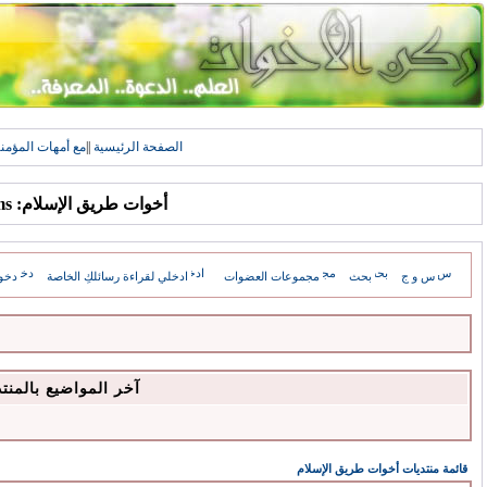
الصفحة الرئيسية
||
مع أمهات المؤمن
أخوات طريق الإسلام: Forums
س و ج
بحث
مجموعات العضوات
ادخلي لقراءة رسائلكِ الخاصة
دخو
آخر المواضيع بالمنت
قائمة منتديات أخوات طريق الإسلام