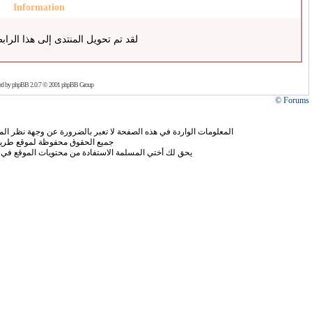
Information
لقد تم تحويل المنتدى إلى هذا الراب
ed by
phpBB
2.0.7 © 2001 phpBB Group
Forums ©
المعلومات الواردة في هذه الصفحة لا تعبر بالضرورة عن وجهة نظر الموق
جميع الحقوق محفوظة لموقع طريق
يحق لك أختي المسلمة الاستفادة من محتويات الموقع في 