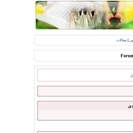
ين
||
مقالات
ل
دى