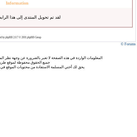
Information
لقد تم تحويل المنتدى إلى هذا الراب
ed by
phpBB
2.0.7 © 2001 phpBB Group
Forums ©
المعلومات الواردة في هذه الصفحة لا تعبر بالضرورة عن وجهة نظر الموق
جميع الحقوق محفوظة لموقع طريق
يحق لك أختي المسلمة الاستفادة من محتويات الموقع في 