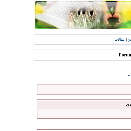
ين
||
مقالات
ل
دى