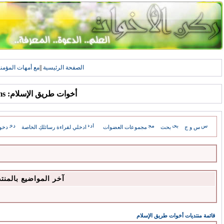
الصفحة الرئيسية
||
مع أمهات المؤمن
أخوات طريق الإسلام: Forums
س و ج
بحث
مجموعات العضوات
ادخلي لقراءة رسائلكِ الخاصة
دخو
آخر المواضيع بالمنت
قائمة منتديات أخوات طريق الإسلام