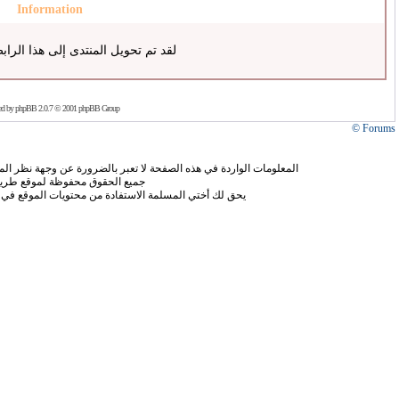
Information
لقد تم تحويل المنتدى إلى هذا الراب
ed by
phpBB
2.0.7 © 2001 phpBB Group
Forums ©
المعلومات الواردة في هذه الصفحة لا تعبر بالضرورة عن وجهة نظر الموق
جميع الحقوق محفوظة لموقع طريق
يحق لك أختي المسلمة الاستفادة من محتويات الموقع في 