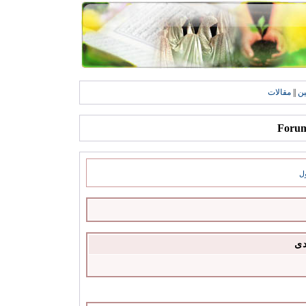
ين
||
مقالات
ل
دى