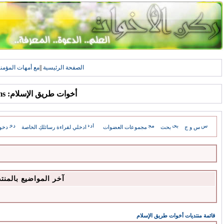
الصفحة الرئيسية
||
مع أمهات المؤمن
أخوات طريق الإسلام: Forums
س و ج
بحث
مجموعات العضوات
ادخلي لقراءة رسائلكِ الخاصة
دخو
آخر المواضيع بالمنت
قائمة منتديات أخوات طريق الإسلام