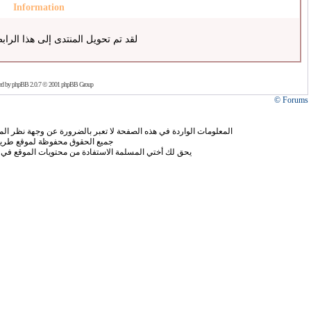
Information
لقد تم تحويل المنتدى إلى هذا الراب
ed by
phpBB
2.0.7 © 2001 phpBB Group
Forums ©
المعلومات الواردة في هذه الصفحة لا تعبر بالضرورة عن وجهة نظر الموق
جميع الحقوق محفوظة لموقع طريق
يحق لك أختي المسلمة الاستفادة من محتويات الموقع في 