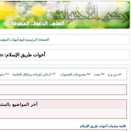
الصفحة الرئيسية
||
مع أمهات المؤمن
أخوات طريق الإسلام: Forums
س و ج
بحث
مجموعات العضوات
ادخلي لقراءة رسائلكِ الخاصة
دخو
آخر المواضيع بالمنت
قائمة منتديات أخوات طريق الإسلام