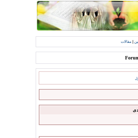
ين
||
مقالات
ل
دى