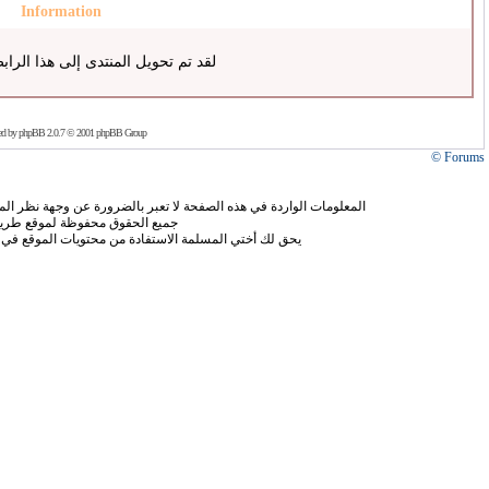
Information
لقد تم تحويل المنتدى إلى هذا الراب
ed by
phpBB
2.0.7 © 2001 phpBB Group
Forums ©
المعلومات الواردة في هذه الصفحة لا تعبر بالضرورة عن وجهة نظر الموق
جميع الحقوق محفوظة لموقع طريق
يحق لك أختي المسلمة الاستفادة من محتويات الموقع في 