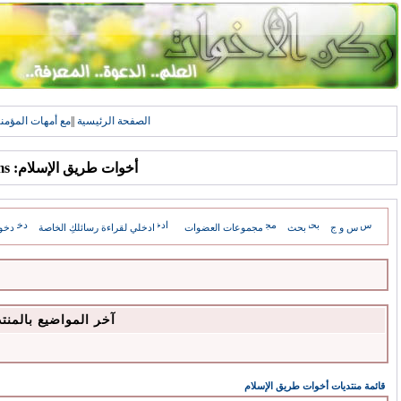
الصفحة الرئيسية
||
مع أمهات المؤمن
أخوات طريق الإسلام: Forums
س و ج
بحث
مجموعات العضوات
ادخلي لقراءة رسائلكِ الخاصة
دخو
آخر المواضيع بالمنت
قائمة منتديات أخوات طريق الإسلام