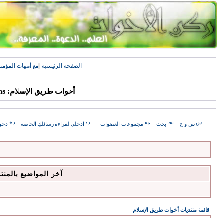
الصفحة الرئيسية
||
مع أمهات المؤمن
أخوات طريق الإسلام: Forums
س و ج
بحث
مجموعات العضوات
ادخلي لقراءة رسائلكِ الخاصة
دخو
آخر المواضيع بالمنت
قائمة منتديات أخوات طريق الإسلام