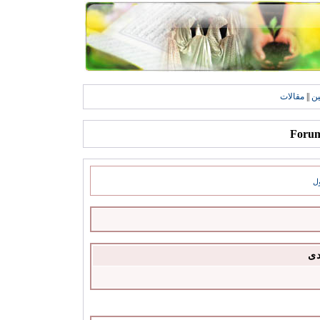
ين
||
مقالات
ل
دى