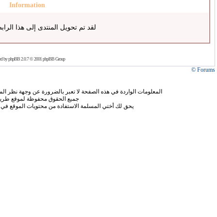
Information
لقد تم تحويل المنتدى إلى هذا الراب
ed by
phpBB
2.0.7 © 2001 phpBB Group
Forums ©
المعلومات الواردة في هذه الصفحة لا تعبر بالضرورة عن وجهة نظر الموق
جميع الحقوق محفوظة لموقع طريق
يحق لك أختي المسلمة الاستفادة من محتويات الموقع في 