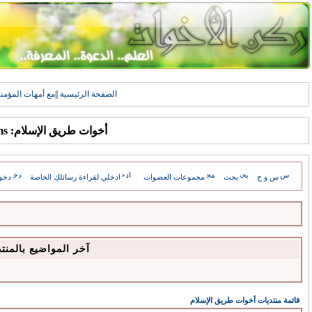
الصفحة الرئيسية
||
مع أمهات المؤمن
أخوات طريق الإسلام: Forums
س و ج
بحث
مجموعات العضوات
ادخلي لقراءة رسائلكِ الخاصة
دخو
آخر المواضيع بالمنت
قائمة منتديات أخوات طريق الإسلام