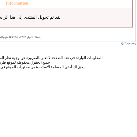
Information
لقد تم تحويل المنتدى إلى هذا الراب
ed by
phpBB
2.0.7 © 2001 phpBB Group
Forums ©
المعلومات الواردة في هذه الصفحة لا تعبر بالضرورة عن وجهة نظر الموق
جميع الحقوق محفوظة لموقع طريق
يحق لك أختي المسلمة الاستفادة من محتويات الموقع في 