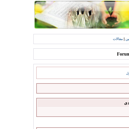
ين
||
مقالات
ل
دى