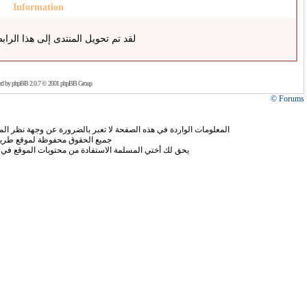
Information
لقد تم تحويل المنتدى إلى هذا الراب
ed by
phpBB
2.0.7 © 2001 phpBB Group
Forums ©
المعلومات الواردة في هذه الصفحة لا تعبر بالضرورة عن وجهة نظر الموق
جميع الحقوق محفوظة لموقع طريق
يحق لك أختي المسلمة الاستفادة من محتويات الموقع في 