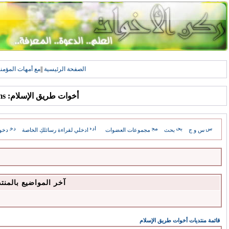
الصفحة الرئيسية
||
مع أمهات المؤمن
أخوات طريق الإسلام: Forums
س و ج
بحث
مجموعات العضوات
ادخلي لقراءة رسائلكِ الخاصة
دخو
آخر المواضيع بالمنت
قائمة منتديات أخوات طريق الإسلام