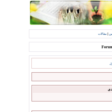
ين
||
مقالات
ل
دى