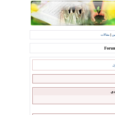
ين
||
مقالات
ل
دى