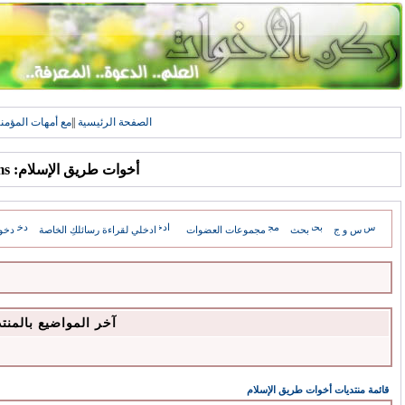
الصفحة الرئيسية
||
مع أمهات المؤمن
أخوات طريق الإسلام: Forums
س و ج
بحث
مجموعات العضوات
ادخلي لقراءة رسائلكِ الخاصة
دخو
آخر المواضيع بالمنت
قائمة منتديات أخوات طريق الإسلام