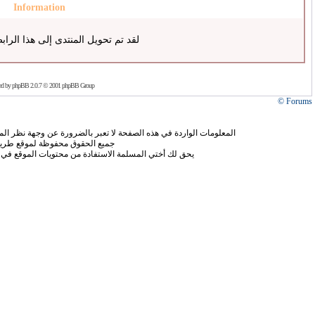
Information
لقد تم تحويل المنتدى إلى هذا الراب
ed by
phpBB
2.0.7 © 2001 phpBB Group
Forums ©
المعلومات الواردة في هذه الصفحة لا تعبر بالضرورة عن وجهة نظر الموق
جميع الحقوق محفوظة لموقع طريق
يحق لك أختي المسلمة الاستفادة من محتويات الموقع في 