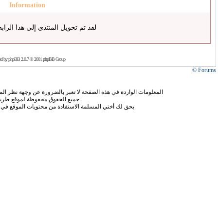
Information
لقد تم تحويل المنتدى إلى هذا الراب
ed by
phpBB
2.0.7 © 2001 phpBB Group
Forums ©
المعلومات الواردة في هذه الصفحة لا تعبر بالضرورة عن وجهة نظر الموق
جميع الحقوق محفوظة لموقع طريق
يحق لك أختي المسلمة الاستفادة من محتويات الموقع في 