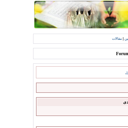
ين
||
مقالات
ل
دى