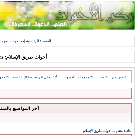
الصفحة الرئيسية
||
مع أمهات المؤمن
أخوات طريق الإسلام: Forums
س و ج
بحث
مجموعات العضوات
ادخلي لقراءة رسائلكِ الخاصة
دخو
آخر المواضيع بالمنت
قائمة منتديات أخوات طريق الإسلام