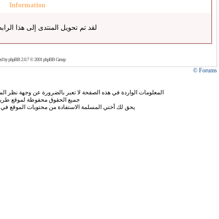
Information
لقد تم تحويل المنتدى إلى هذا الراب
ed by
phpBB
2.0.7 © 2001 phpBB Group
Forums ©
المعلومات الواردة في هذه الصفحة لا تعبر بالضرورة عن وجهة نظر الموق
جميع الحقوق محفوظة لموقع طريق
يحق لك أختي المسلمة الاستفادة من محتويات الموقع في 