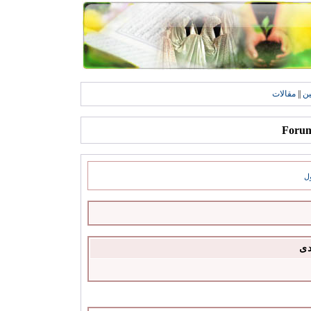
ين
||
مقالات
ل
دى