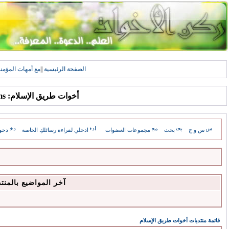
الصفحة الرئيسية
||
مع أمهات المؤمن
أخوات طريق الإسلام: Forums
س و ج
بحث
مجموعات العضوات
ادخلي لقراءة رسائلكِ الخاصة
دخو
آخر المواضيع بالمنت
قائمة منتديات أخوات طريق الإسلام