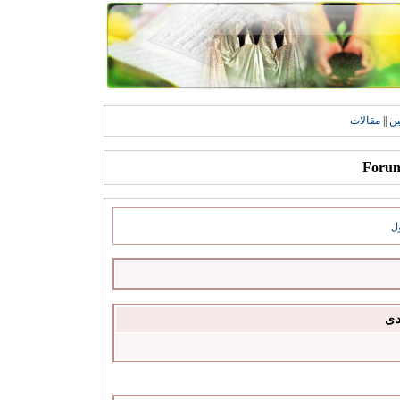
ين
||
مقالات
ل
دى