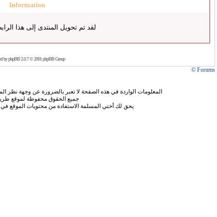
Information
لقد تم تحويل المنتدى إلى هذا الراب
ed by
phpBB
2.0.7 © 2001 phpBB Group
Forums ©
المعلومات الواردة في هذه الصفحة لا تعبر بالضرورة عن وجهة نظر الموق
جميع الحقوق محفوظة لموقع طريق
يحق لك أختي المسلمة الاستفادة من محتويات الموقع في 