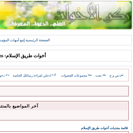
الصفحة الرئيسية
||
مع أمهات المؤمن
أخوات طريق الإسلام: Forums
س و ج
بحث
مجموعات العضوات
ادخلي لقراءة رسائلكِ الخاصة
دخو
آخر المواضيع بالمنت
قائمة منتديات أخوات طريق الإسلام