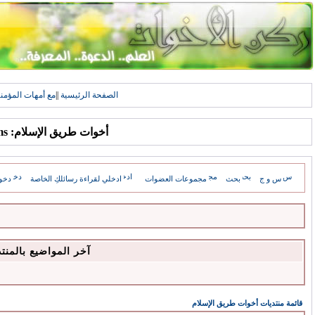
الصفحة الرئيسية
||
مع أمهات المؤمن
أخوات طريق الإسلام: Forums
س و ج
بحث
مجموعات العضوات
ادخلي لقراءة رسائلكِ الخاصة
دخو
آخر المواضيع بالمنت
قائمة منتديات أخوات طريق الإسلام