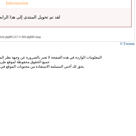
Information
لقد تم تحويل المنتدى إلى هذا الراب
ed by
phpBB
2.0.7 © 2001 phpBB Group
Forums ©
المعلومات الواردة في هذه الصفحة لا تعبر بالضرورة عن وجهة نظر الموق
جميع الحقوق محفوظة لموقع طريق
يحق لك أختي المسلمة الاستفادة من محتويات الموقع في 