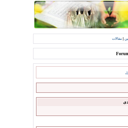
ين
||
مقالات
ل
دى