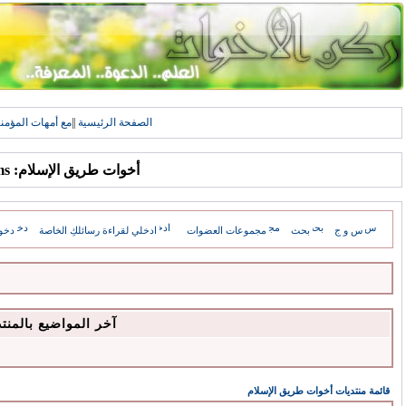
الصفحة الرئيسية
||
مع أمهات المؤمن
أخوات طريق الإسلام: Forums
س و ج
بحث
مجموعات العضوات
ادخلي لقراءة رسائلكِ الخاصة
دخو
آخر المواضيع بالمنت
قائمة منتديات أخوات طريق الإسلام