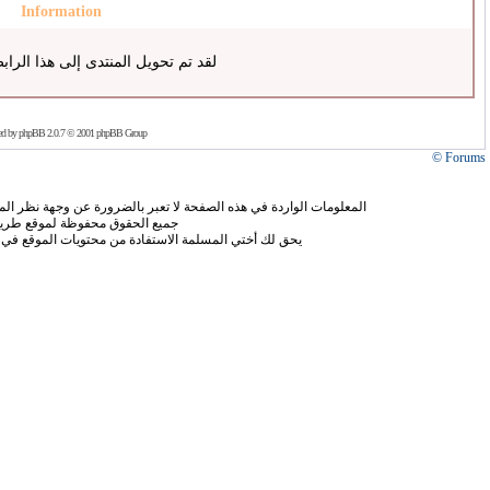
Information
لقد تم تحويل المنتدى إلى هذا الراب
ed by
phpBB
2.0.7 © 2001 phpBB Group
Forums ©
المعلومات الواردة في هذه الصفحة لا تعبر بالضرورة عن وجهة نظر الموق
جميع الحقوق محفوظة لموقع طريق
يحق لك أختي المسلمة الاستفادة من محتويات الموقع في 