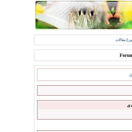
ين
||
مقالات
ل
دى