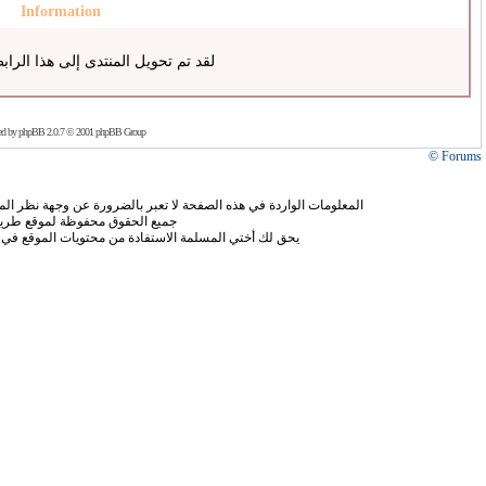
Information
لقد تم تحويل المنتدى إلى هذا الراب
ed by
phpBB
2.0.7 © 2001 phpBB Group
Forums ©
المعلومات الواردة في هذه الصفحة لا تعبر بالضرورة عن وجهة نظر الموق
جميع الحقوق محفوظة لموقع طريق
يحق لك أختي المسلمة الاستفادة من محتويات الموقع في 