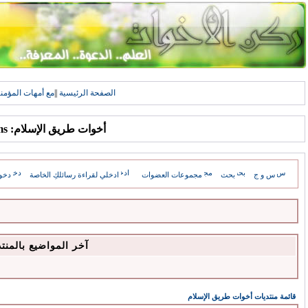
الصفحة الرئيسية
||
مع أمهات المؤمن
أخوات طريق الإسلام: Forums
س و ج
بحث
مجموعات العضوات
ادخلي لقراءة رسائلكِ الخاصة
دخو
آخر المواضيع بالمنت
قائمة منتديات أخوات طريق الإسلام