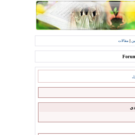
ين
||
مقالات
ل
دى