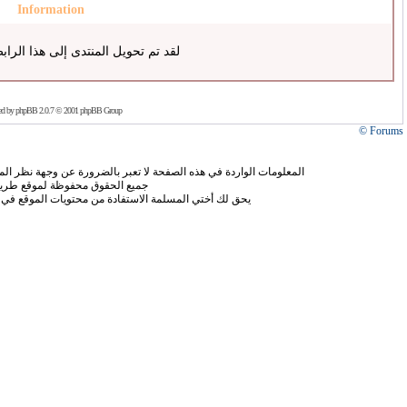
Information
لقد تم تحويل المنتدى إلى هذا الراب
ed by
phpBB
2.0.7 © 2001 phpBB Group
Forums ©
المعلومات الواردة في هذه الصفحة لا تعبر بالضرورة عن وجهة نظر الموق
جميع الحقوق محفوظة لموقع طريق
يحق لك أختي المسلمة الاستفادة من محتويات الموقع في 