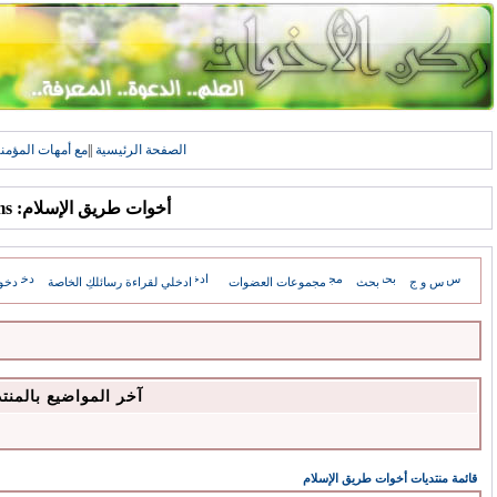
الصفحة الرئيسية
||
مع أمهات المؤمن
أخوات طريق الإسلام: Forums
س و ج
بحث
مجموعات العضوات
ادخلي لقراءة رسائلكِ الخاصة
دخو
آخر المواضيع بالمنت
قائمة منتديات أخوات طريق الإسلام