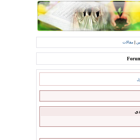
ين
||
مقالات
ل
دى